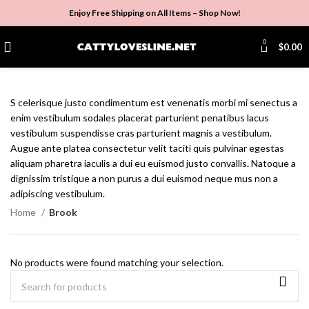
Enjoy Free Shipping on All Items –
Shop Now
!
0
$
0.00
S celerisque justo condimentum est venenatis morbi mi senectus a
enim vestibulum sodales placerat parturient penatibus lacus
vestibulum suspendisse cras parturient magnis a vestibulum.
Augue ante platea consectetur velit taciti quis pulvinar egestas
aliquam pharetra iaculis a dui eu euismod justo convallis. Natoque a
dignissim tristique a non purus a dui euismod neque mus non a
adipiscing vestibulum.
Home
Brook
No products were found matching your selection.